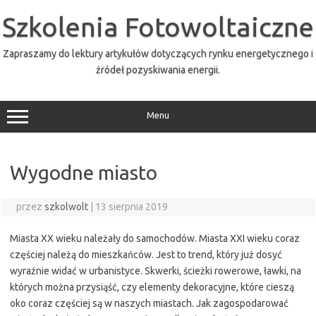
Przejdź
do
Szkolenia Fotowoltaiczne
treści
Zapraszamy do lektury artykułów dotyczących rynku energetycznego i
źródeł pozyskiwania energii.
Menu
Wygodne miasto
przez
szkolwolt
|
13 sierpnia 2019
Miasta XX wieku należały do samochodów. Miasta XXI wieku coraz
częściej należą do mieszkańców. Jest to trend, który już dosyć
wyraźnie widać w urbanistyce. Skwerki, ścieżki rowerowe, ławki, na
których można przysiąść, czy elementy dekoracyjne, które cieszą
oko coraz częściej są w naszych miastach. Jak zagospodarować